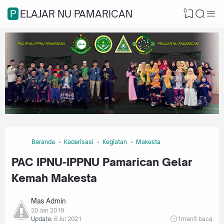
0
PELAJAR NU PAMARICAN
Beranda
Kaderisasi
Kegiatan
Makesta
PAC IPNU-IPPNU Pamarican Gelar
Kemah Makesta
Mas Admin
20 Jan 2019
Update:
6 Jul 2021
1
menit baca