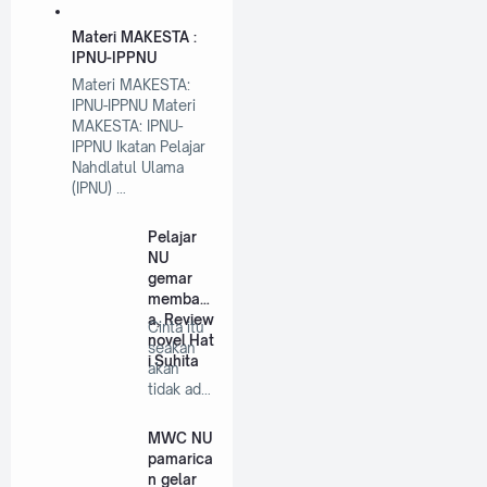
Materi MAKESTA :
IPNU-IPPNU
Materi MAKESTA:
IPNU-IPPNU Materi
MAKESTA: IPNU-
IPPNU Ikatan Pelajar
Nahdlatul Ulama
(IPNU) …
Pelajar
NU
gemar
membac
a, Review
Cinta itu
novel Hat
seakan
i Suhita
akan
tidak ada
habisnya
untuk di…
MWC NU
pamarica
n gelar