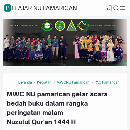
0
PELAJAR NU PAMARICAN
Beranda
Kegiatan
MWCNU Pamarican
PAC Pamarican
MWC NU pamarican gelar acara
bedah buku dalam rangka
peringatan malam
Nuzulul Qur'an 1444 H