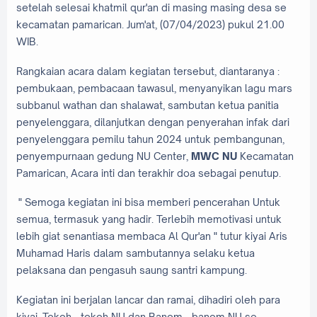
setelah selesai khatmil qur'an di masing masing desa se
kecamatan pamarican. Jum'at, (07/04/2023) pukul 21.00
WIB.
Rangkaian acara dalam kegiatan tersebut, diantaranya :
pembukaan, pembacaan tawasul, menyanyikan lagu mars
subbanul wathan dan shalawat, sambutan ketua panitia
penyelenggara, dilanjutkan dengan penyerahan infak dari
penyelenggara pemilu tahun 2024 untuk pembangunan,
penyempurnaan gedung NU Center,
MWC NU
Kecamatan
Pamarican, Acara inti dan terakhir doa sebagai penutup.
" Semoga kegiatan ini bisa memberi pencerahan Untuk
semua, termasuk yang hadir. Terlebih memotivasi untuk
lebih giat senantiasa membaca Al Qur'an " tutur kiyai Aris
Muhamad Haris dalam sambutannya selaku ketua
pelaksana dan pengasuh saung santri kampung.
Kegiatan ini berjalan lancar dan ramai, dihadiri oleh para
kiyai, Tokoh - tokoh NU dan Banom - banom NU se