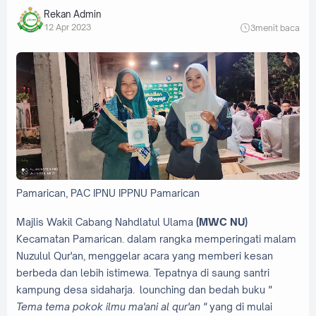
Rekan Admin
12 Apr 2023
3
menit baca
Pamarican, PAC IPNU IPPNU Pamarican
Majlis Wakil Cabang Nahdlatul Ulama
(MWC NU)
Kecamatan Pamarican. dalam rangka memperingati malam
Nuzulul Qur'an, menggelar acara yang memberi kesan
berbeda dan lebih istimewa. Tepatnya di saung santri
kampung desa sidaharja. lounching dan bedah buku
"
Tema tema pokok ilmu ma'ani al qur'an "
yang di mulai