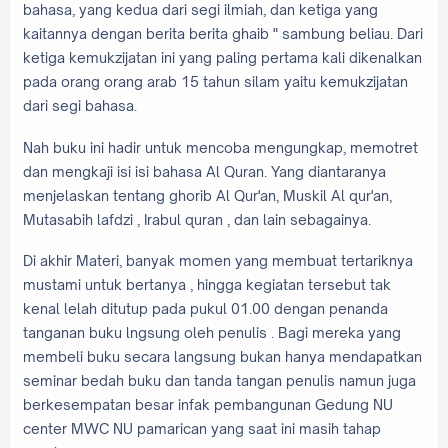
bahasa, yang kedua dari segi ilmiah, dan ketiga yang
kaitannya dengan berita berita ghaib " sambung beliau. Dari
ketiga kemukzijatan ini yang paling pertama kali dikenalkan
pada orang orang arab 15 tahun silam yaitu kemukzijatan
dari segi bahasa.
Nah buku ini hadir untuk mencoba mengungkap, memotret
dan mengkaji isi isi bahasa Al Quran. Yang diantaranya
menjelaskan tentang ghorib Al Qur'an, Muskil Al qur'an,
Mutasabih lafdzi , Irabul quran , dan lain sebagainya.
Di akhir Materi, banyak momen yang membuat tertariknya
mustami untuk bertanya , hingga kegiatan tersebut tak
kenal lelah ditutup pada pukul 01.00 dengan penanda
tanganan buku lngsung oleh penulis . Bagi mereka yang
membeli buku secara langsung bukan hanya mendapatkan
seminar bedah buku dan tanda tangan penulis namun juga
berkesempatan besar infak pembangunan Gedung NU
center MWC NU pamarican yang saat ini masih tahap