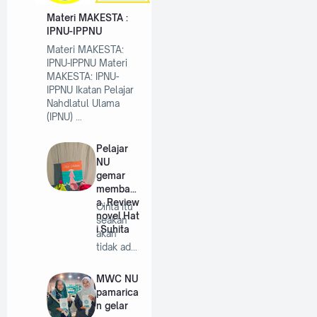
Materi MAKESTA :
IPNU-IPPNU
Materi MAKESTA:
IPNU-IPPNU Materi
MAKESTA: IPNU-
IPPNU Ikatan Pelajar
Nahdlatul Ulama
(IPNU) …
Pelajar
NU
gemar
membac
a, Review
Cinta itu
novel Hat
seakan
i Suhita
akan
tidak ada
habisnya
untuk di…
MWC NU
pamarica
n gelar