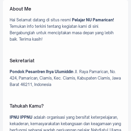
IPPNU
1
About Me
Kaderisasi
3
Hai Selamat datang di situs resmi
Pelajar NU Pamarican!
Temukan info terkini tentang kegiatan kami di sini.
Ke-Aswajaan
1
Bergabunglah untuk menciptakan masa depan yang lebih
Kegiatan
11
baik. Terima kasih!
Kota Banjar
1
Lambang IPNU
1
Sekretariat
Lambang IPPNU
1
Pondok Pesantren Ihya Ulumiddin
Jl. Raya Pamarican, No.
Lomba
424, Pamarican, Ciamis, Kec. Ciamis, Kabupaten Ciamis, Jawa
2
Barat 46211, Indonesia
Makesta
10
Maspanu
3
Tahukah Kamu?
Materi
8
IPNU IPPNU
adalah organisasi yang bersifat keterpelajaran,
MSQ
1
kekaderan, kemasyarakatan kebangsaan dan keagamaan yang
MWCNU Pamarican
2
berfungsi sebagai wadah perjuangan pelajar Nahdlatul Ulama